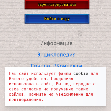
Зарегистрироваться
Войти в игру
Информация
Энциклопедия
Группа ВКонтакте
Наш сайт использует файлы
cookie
для
ВКонтакте для связи
Вашего удобства. Продолжая
использовать сайт, Вы подтверждаете
Telegram Новости
своё согласие на получение таких
файлов. Нажмите на уведомление для
Telegram Чат
подтверждения.