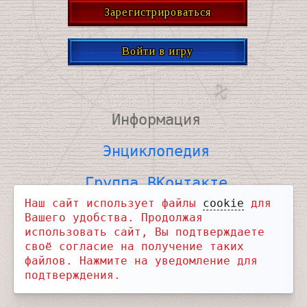
Зарегистрироваться
Войти в игру
Информация
Энциклопедия
Группа ВКонтакте
Наш сайт использует файлы
cookie
для
ВКонтакте для связи
Вашего удобства. Продолжая
использовать сайт, Вы подтверждаете
Telegram Новости
своё согласие на получение таких
файлов. Нажмите на уведомление для
Telegram Чат
подтверждения.