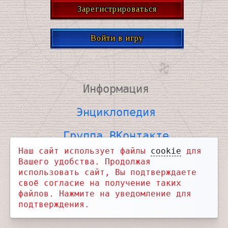
Зарегистрироваться
Войти в игру
Информация
Энциклопедия
Группа ВКонтакте
Наш сайт использует файлы
cookie
для
ВКонтакте для связи
Вашего удобства. Продолжая
использовать сайт, Вы подтверждаете
Telegram Новости
своё согласие на получение таких
файлов. Нажмите на уведомление для
Telegram Чат
подтверждения.