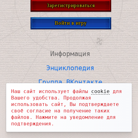
Зарегистрироваться
Войти в игру
Информация
Энциклопедия
Группа ВКонтакте
Наш сайт использует файлы
cookie
для
ВКонтакте для связи
Вашего удобства. Продолжая
использовать сайт, Вы подтверждаете
Telegram Новости
своё согласие на получение таких
файлов. Нажмите на уведомление для
Telegram Чат
подтверждения.