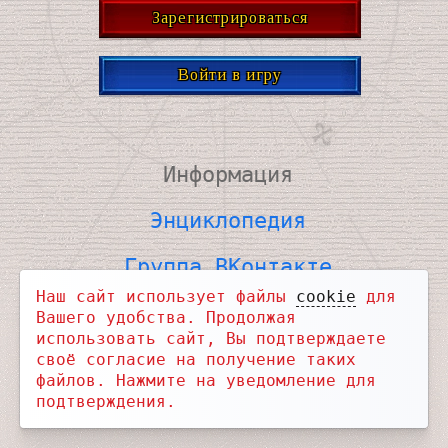
Зарегистрироваться
Войти в игру
Информация
Энциклопедия
Группа ВКонтакте
Наш сайт использует файлы
cookie
для
ВКонтакте для связи
Вашего удобства. Продолжая
использовать сайт, Вы подтверждаете
Telegram Новости
своё согласие на получение таких
файлов. Нажмите на уведомление для
Telegram Чат
подтверждения.